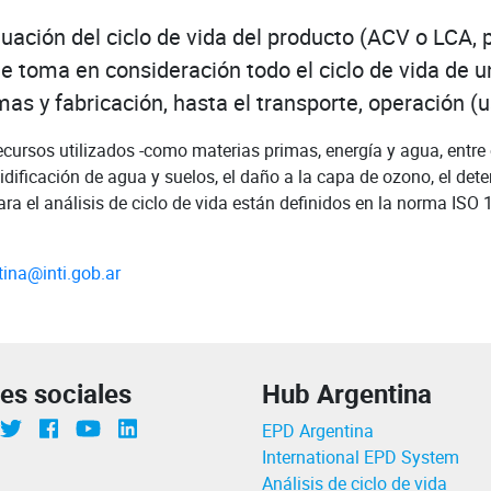
ación del ciclo de vida del producto (ACV o LCA, p
 toma en consideración todo el ciclo de vida de un
s y fabricación, hasta el transporte, operación (uso
recursos utilizados -como materias primas, energía y agua, entr
idificación de agua y suelos, el daño a la capa de ozono, el dete
ara el análisis de ciclo de vida están definidos en la norma ISO 
ina@inti.gob.ar
es sociales
Hub Argentina
stagram
Twitter
Facebook
canal Youtube INTI
Linkedin
EPD Argentina
International EPD System
Análisis de ciclo de vida